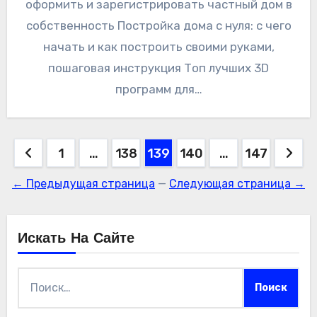
оформить и зарегистрировать частный дом в
собственность Постройка дома с нуля: с чего
начать и как построить своими руками,
пошаговая инструкция Топ лучших 3D
программ для…
Пагинация
1
…
138
139
140
…
147
записей
← Предыдущая страница
—
Следующая страница →
Искать На Сайте
Найти: