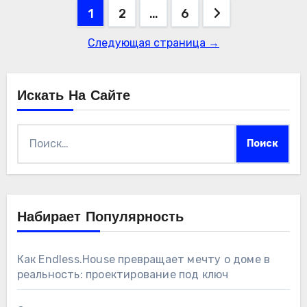
Пагинация
1
2
…
6
записей
Следующая страница →
Искать На Сайте
Найти:
Набирает Популярность
Как Endless.House превращает мечту о доме в
реальность: проектирование под ключ