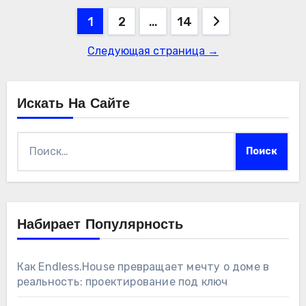
Пагинация
1
2
…
14
записей
Следующая страница →
Искать На Сайте
Найти:
Набирает Популярность
Как Endless.House превращает мечту о доме в
реальность: проектирование под ключ