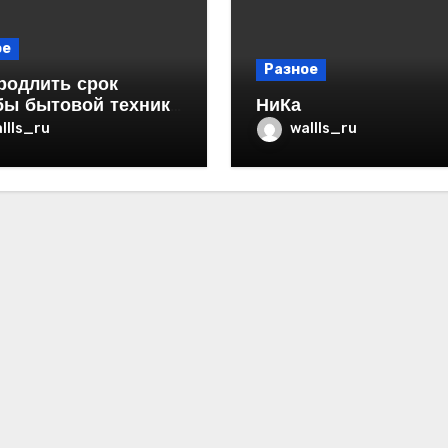
ое
Разное
родлить срок
бы бытовой техники
НиКа
ртире
llls_ru
wallls_ru