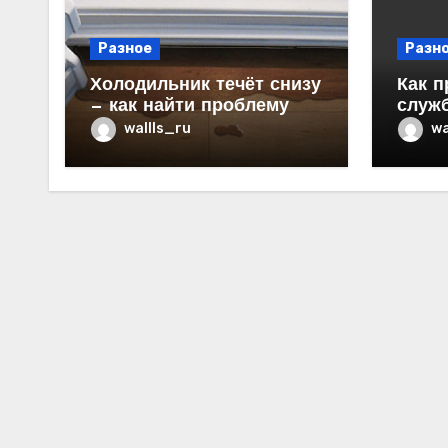
Разное
Разн
Холодильник течёт снизу
Как п
— как найти проблему
служ
в ква
wallls_ru
wa