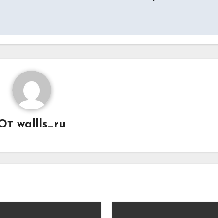
От
wallls_ru