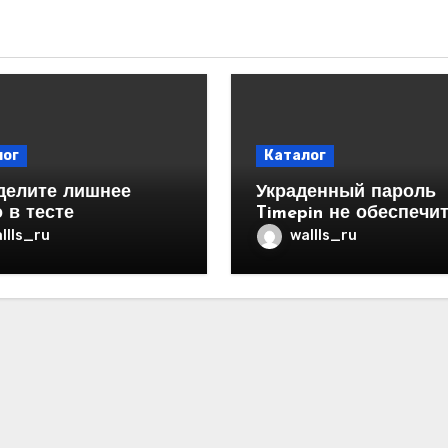
лог
Каталог
делите лишнее
Украденный пароль
 в тесте
Timepin не обеспечи
безопасность через
llls_ru
wallls_ru
минуту