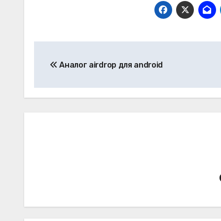
Навигация
Аналог airdrop для android
по
записям