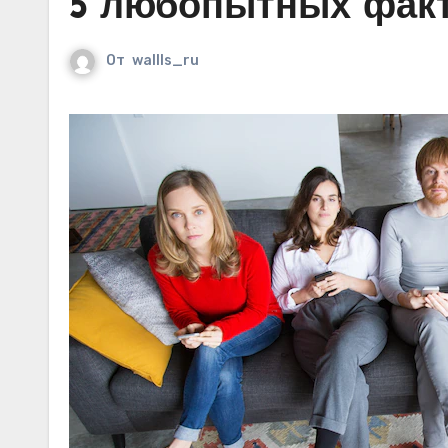
5 любопытных факт
От
wallls_ru