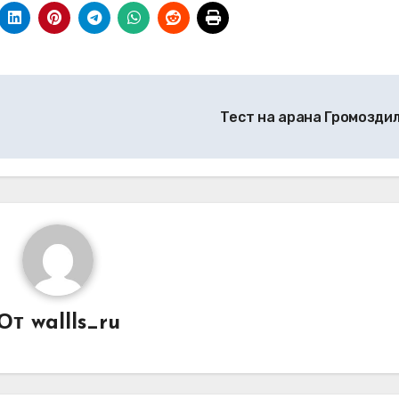
Тест на арана Громозди
От
wallls_ru