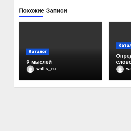
Похожие Записи
Ката
Каталог
Опре
9 мыслей
слово
wallls_ru
wa