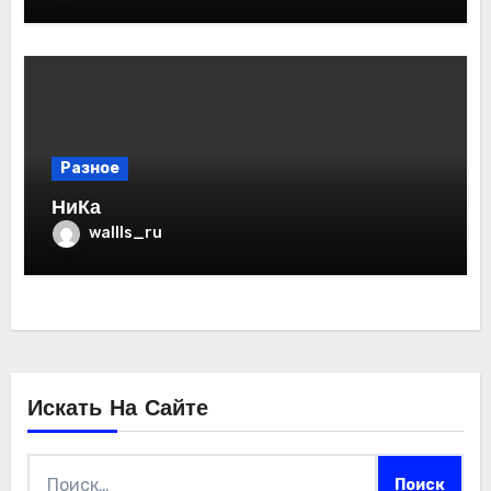
Разное
НиКа
wallls_ru
Искать На Сайте
Найти: