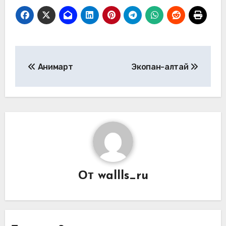
Навигация
Анимарт
Экопан-алтай
по
записям
От
wallls_ru