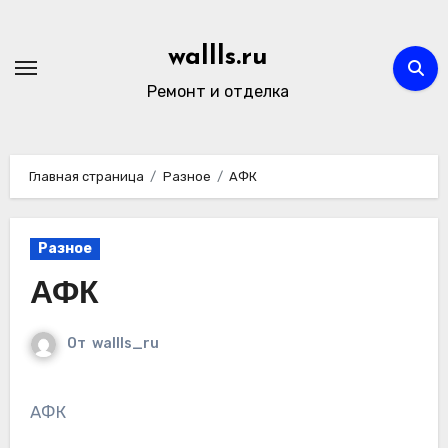
Перейти
к
wallls.ru
содержимому
Ремонт и отделка
Главная страница
Разное
АФК
Разное
АФК
От
wallls_ru
АФК