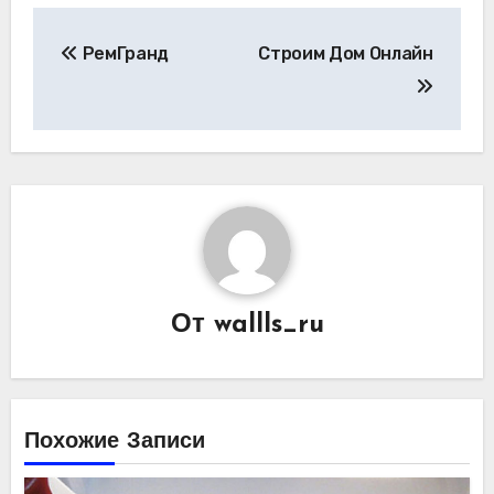
Навигация
РемГранд
Строим Дом Онлайн
по
записям
От
wallls_ru
Похожие Записи