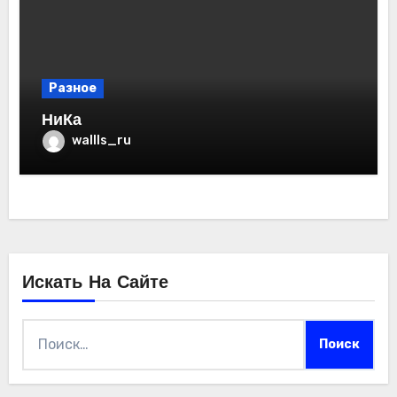
Разное
НиКа
wallls_ru
Искать На Сайте
Найти: