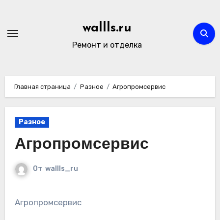
Перейти
к
wallls.ru
содержимому
Ремонт и отделка
Главная страница
Разное
Агропромсервис
Разное
Агропромсервис
От
wallls_ru
Агропромсервис