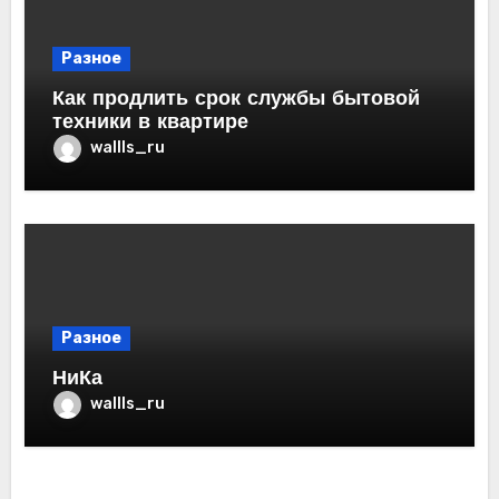
Разное
Как продлить срок службы бытовой
техники в квартире
wallls_ru
Разное
НиКа
wallls_ru