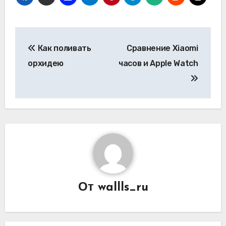
Навигация
Как поливать
Сравнение Xiaomi
по
орхидею
часов и Apple Watch
записям
От
wallls_ru