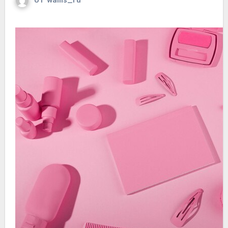
От
wallls_ru