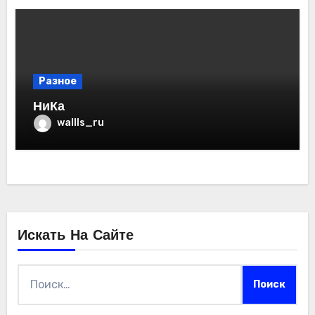
Разное
НиКа
wallls_ru
Искать На Сайте
Найти: