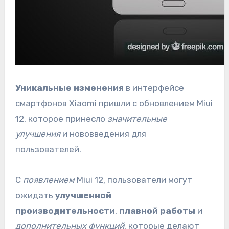
Уникальные изменения
в интерфейсе
смартфонов Xiaomi пришли с обновлением Miui
12, которое принесло
значительные
улучшения
и нововведения для
пользователей.
С
появлением
Miui 12, пользователи могут
ожидать
улучшенной
производительности
,
плавной работы
и
дополнительных функций
, которые делают