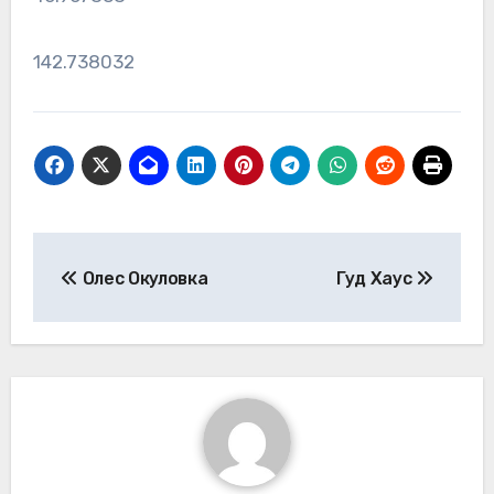
142.738032
Навигация
Олес Окуловка
Гуд Хаус
по
записям