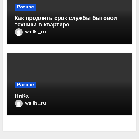
Разное
Как продлить срок службы бытовой
техники в квартире
wallls_ru
Разное
НиКа
wallls_ru