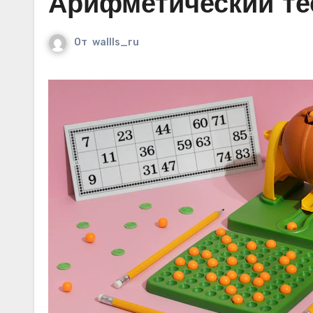
Арифметический те
От
wallls_ru