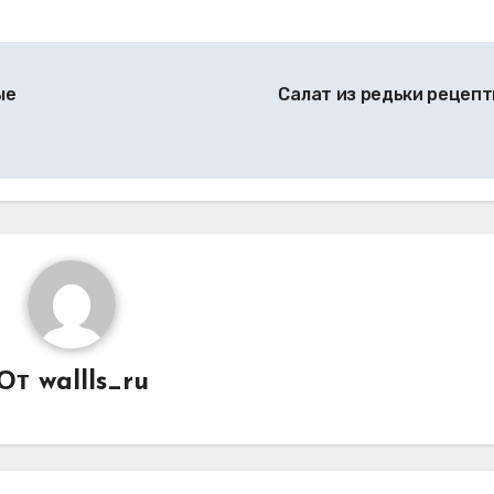
ые
Салат из редьки рецеп
От
wallls_ru