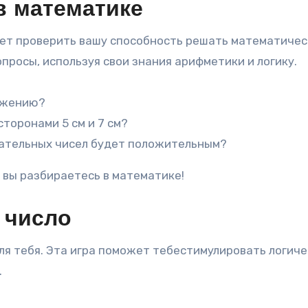
в математике
жет проверить вашу способность решать математиче
просы, используя свои знания арифметики и логику.
ножению?
торонами 5 см и 7 см?
цательных чисел будет положительным?
 вы разбираетесь в математике!
й число
для тебя. Эта игра поможет тебестимулировать логич
.