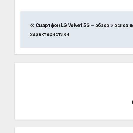
Навигация
Смартфон LG Velvet 5G — обзор и основн
по
характеристики
записям