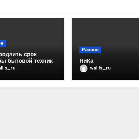
ое
Разное
родлить срок
бы бытовой техники
НиКа
ртире
llls_ru
wallls_ru