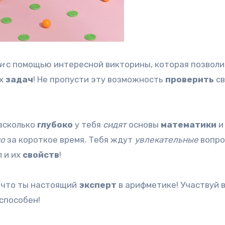
и
с помощью интересной викторины, которая позволи
ых
задач
! Не пропусти эту возможность
проверить
с
насколько
глубоко
у тебя
сидят
основы
математики
и
но
за короткое время. Тебя ждут
увлекательные
вопро
л и их
свойств
!
, что ты настоящий
эксперт
в арифметике! Участвуй 
 способен!