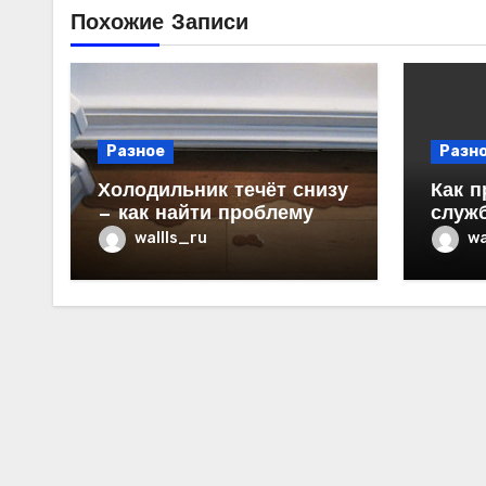
Похожие Записи
Разное
Разн
Холодильник течёт снизу
Как п
— как найти проблему
служ
в ква
wallls_ru
wa