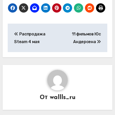
Навигация
Распродажа
11 фильмов Юс
по
Steam 4 мая
Андерсена
записям
От
wallls_ru