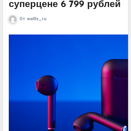
суперцене 6 799 рублей
От
wallls_ru