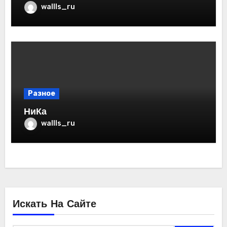
wallls_ru
Разное
НиКа
wallls_ru
Искать На Сайте