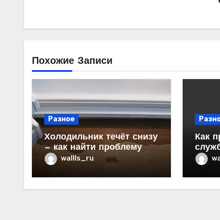
Похожие Записи
Разное
Разн
Холодильник течёт снизу
Как п
— как найти проблему
служ
в ква
wallls_ru
wa