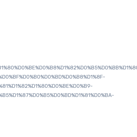
82%D1%80%D0%BE%D0%B8%D1%82%D0%B5%D0%BB%D1%
%D0%BF%D0%B0%D0%BD%D0%B8%D1%8F-
%81%D1%82%D1%80%D0%BE%D0%B9-
%B5%D1%87%D0%B5%D0%BD%D1%81%D0%BA-