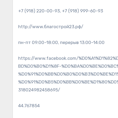
+7 (918) 220-00-93, +7 (918) 999-60-93
http://www.благострой23.рф/
пн-пт 09:00–18:00, перерыв 13:00–14:00
https://www.facebook.com/%D0%A1%D1%
BD%D0%B0%D1%8F-%D0%BA%D0%BE%D0%BC
%D0%91%D0%BB%D0%B0%D0%B3%D0%BE%D1
%D0%91%D0%B5%D0%BB%D0%BE%D1%80%D0
318024982458695/
44.767854