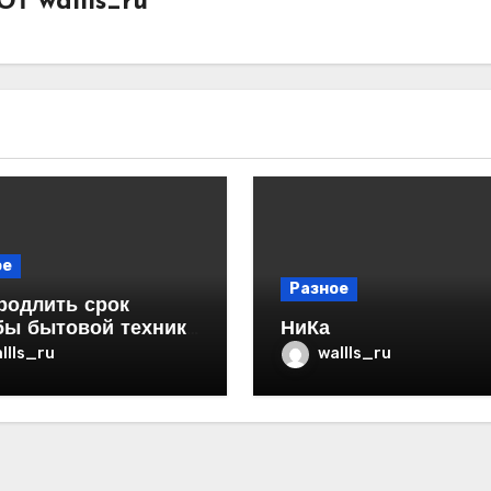
От
wallls_ru
ое
Разное
родлить срок
бы бытовой техники
НиКа
ртире
llls_ru
wallls_ru