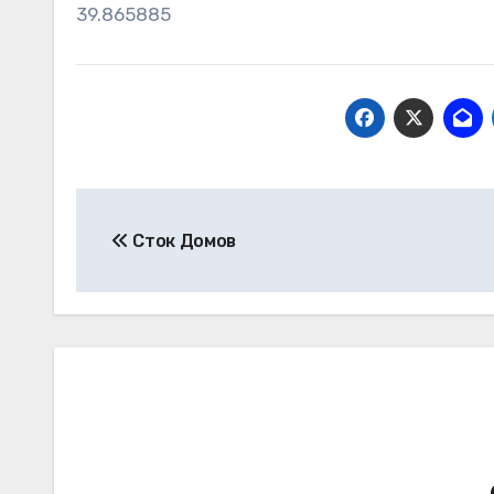
39.865885
Навигация
Сток Домов
по
записям