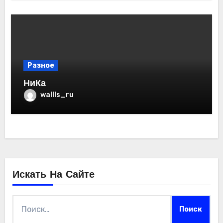
Разное
НиКа
wallls_ru
Искать На Сайте
Найти: