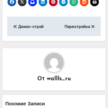
Навигация
Домос-строй
Перестройка
по
записям
От
wallls_ru
Похожие Записи