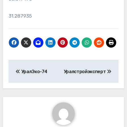
31.287935
Навигация
УралЭко-74
Уралстройэксперт
по
записям