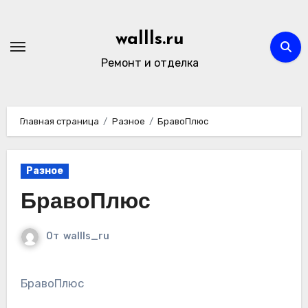
Перейти
к
wallls.ru
содержимому
Ремонт и отделка
Главная страница
Разное
БравоПлюс
Разное
БравоПлюс
От
wallls_ru
БравоПлюс