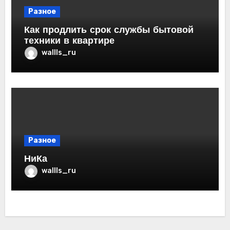
Разное
Как продлить срок службы бытовой
техники в квартире
wallls_ru
Разное
НиКа
wallls_ru