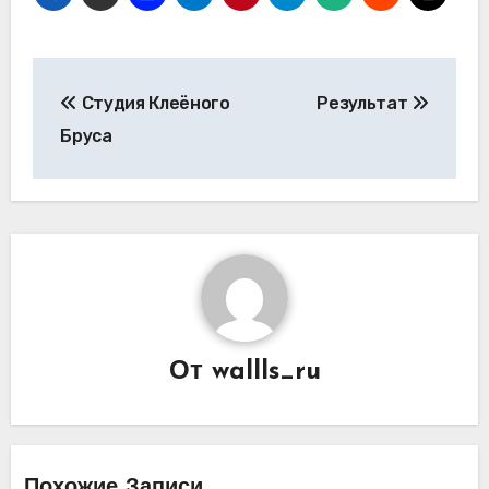
Навигация
Студия Клеёного
Результат
по
Бруса
записям
От
wallls_ru
Похожие Записи