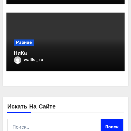
Разное
НиКа
wallls_ru
Искать На Сайте
Найти: