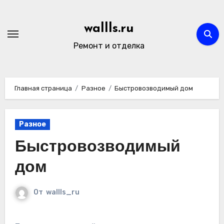
Перейти
к
wallls.ru
содержимому
Ремонт и отделка
Главная страница
Разное
Быстровозводимый дом
Разное
Быстровозводимый
дом
От
wallls_ru