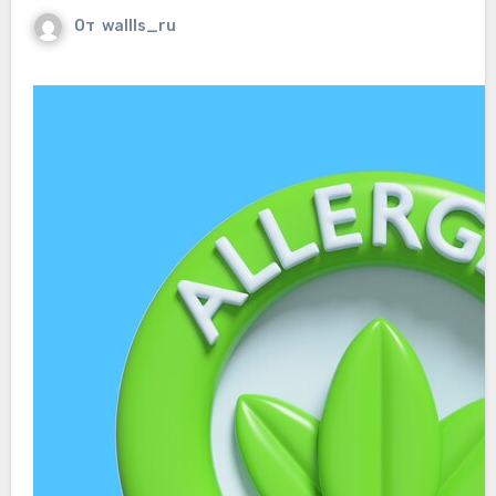
От
wallls_ru