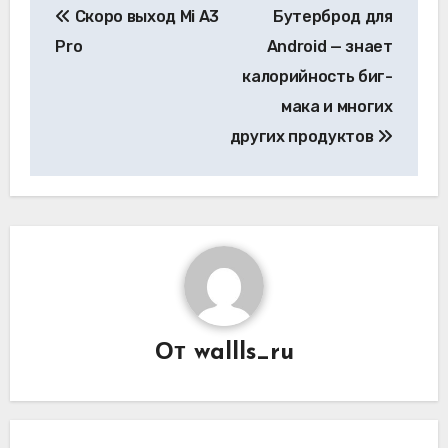
Скоро выход Mi A3
Бутерброд для
по
Pro
Android — знает
записям
калорийность биг-
мака и многих
других продуктов
От
wallls_ru