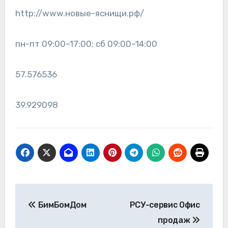
http://www.новые-яснищи.рф/
пн-пт 09:00–17:00; сб 09:00–14:00
57.576536
39.929098
Навигация
БимБомДом
РСУ-сервис Офис
по
продаж