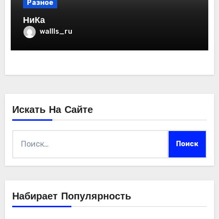
Разное
НиКа
wallls_ru
Искать На Сайте
Найти:
Набирает Популярность