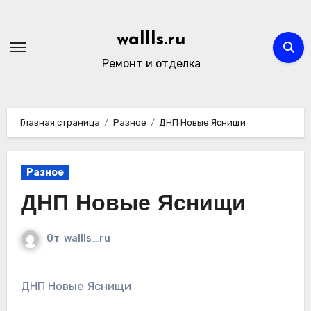
Перейти
к
wallls.ru
содержимому
Ремонт и отделка
Главная страница
Разное
ДНП Новые Яснищи
Разное
ДНП Новые Яснищи
От
wallls_ru
ДНП Новые Яснищи