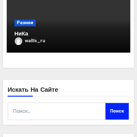
Разное
НиКа
wallls_ru
Искать На Сайте
Найти: