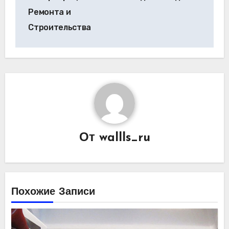
по
Ремонта и
записям
Строительства
От
wallls_ru
Похожие Записи