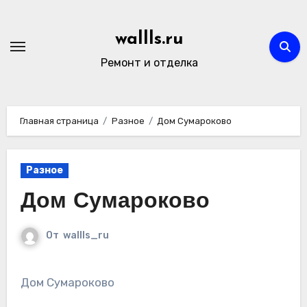
Перейти
к
wallls.ru
содержимому
Ремонт и отделка
Главная страница
Разное
Дом Сумароково
Разное
Дом Сумароково
От
wallls_ru
Дом Сумароково