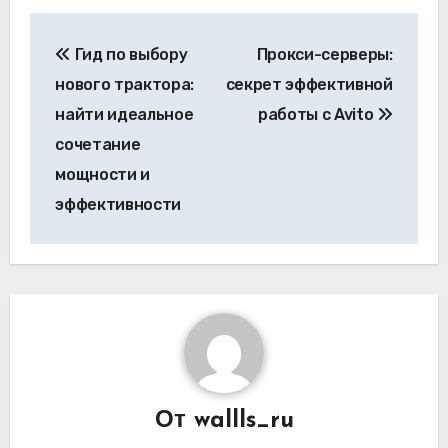
Навигация
Гид по выбору
Прокси-серверы:
по
нового трактора:
секрет эффективной
записям
найти идеальное
работы с Avito
сочетание
мощности и
эффективности
От
wallls_ru