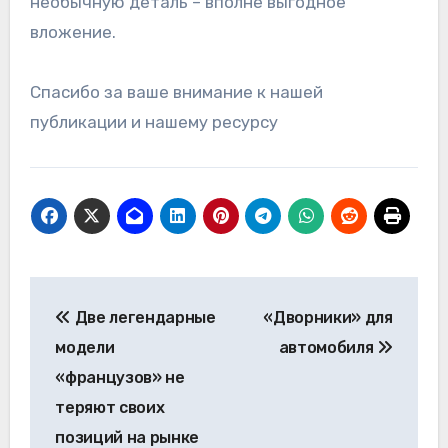
необычную деталь – вполне выгодное
вложение.
Спасибо за ваше внимание к нашей
публикации и нашему ресурсу
Навигация
Две легендарные
«Дворники» для
по
модели
автомобиля
записям
«французов» не
теряют своих
позиций на рынке