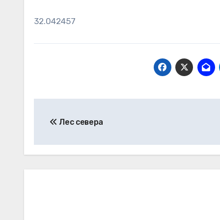
32.042457
Навигация
Лес севера
по
записям