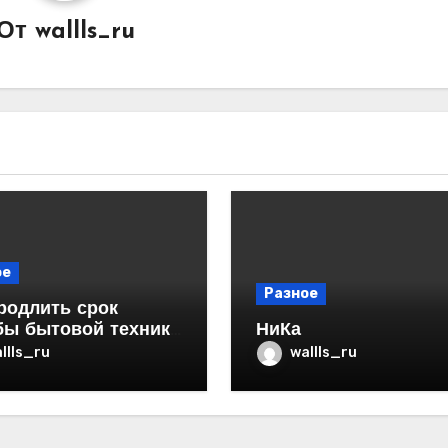
От
wallls_ru
ое
Разное
родлить срок
бы бытовой техники
НиКа
ртире
llls_ru
wallls_ru