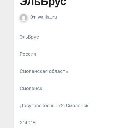
ЭльБрус
От
wallls_ru
ЭльБрус
Россия
Смоленская область
Смоленск
Досуговское ш., 72, Смоленск
214018