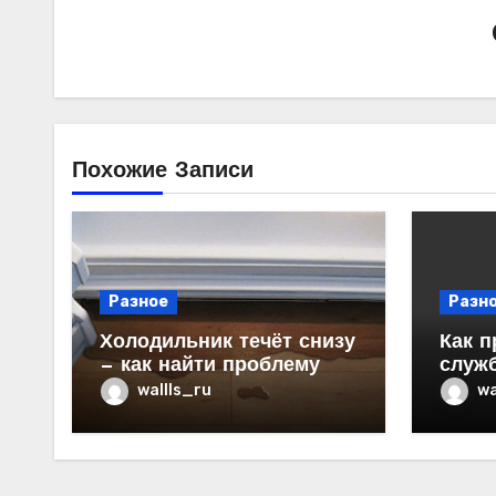
Похожие Записи
Разное
Разн
Холодильник течёт снизу
Как п
— как найти проблему
служ
в ква
wallls_ru
wa