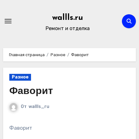
Перейти
к
wallls.ru
содержимому
Ремонт и отделка
Главная страница
Разное
Фаворит
Разное
Фаворит
От
wallls_ru
Фаворит