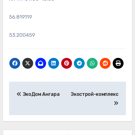
56.819119
53.200459
Навигация
ЭкоДом Ангара
Экострой-комплекс
по
записям