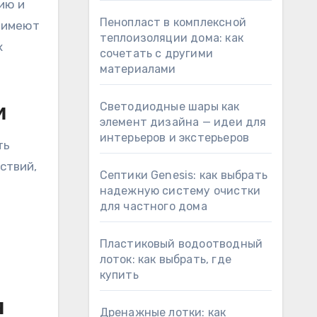
ию и
Пенопласт в комплексной
е имеют
теплоизоляции дома: как
х
сочетать с другими
материалами
Светодиодные шары как
и
элемент дизайна — идеи для
интерьеров и экстерьеров
ть
ствий,
Септики Genesis: как выбрать
надежную систему очистки
для частного дома
Пластиковый водоотводный
лоток: как выбрать, где
купить
я
Дренажные лотки: как