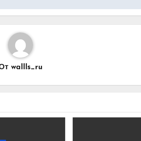
От
wallls_ru