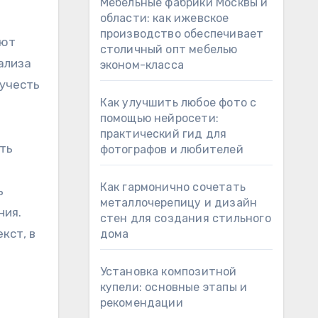
Мебельные фабрики Москвы и
области: как ижевское
производство обеспечивает
ают
столичный опт мебелью
ализа
эконом-класса
 учесть
Как улучшить любое фото с
помощью нейросети:
практический гид для
ть
фотографов и любителей
Как гармонично сочетать
ь
металлочерепицу и дизайн
ния.
стен для создания стильного
кст, в
дома
Установка композитной
купели: основные этапы и
рекомендации