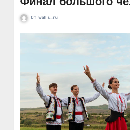
Финал большого ч
От
wallls_ru