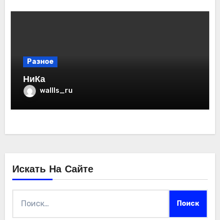
Разное
НиКа
wallls_ru
Искать На Сайте
Найти: