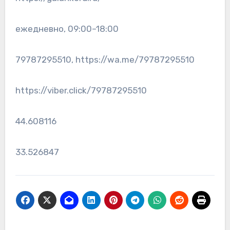
ежедневно, 09:00–18:00
79787295510, https://wa.me/79787295510
https://viber.click/79787295510
44.608116
33.526847