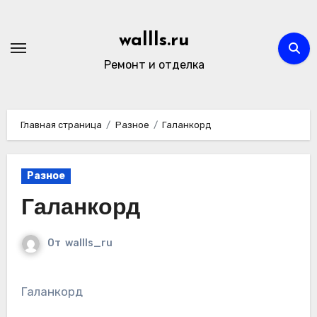
Перейти
к
wallls.ru
содержимому
Ремонт и отделка
Главная страница
Разное
Галанкорд
Разное
Галанкорд
От
wallls_ru
Галанкорд