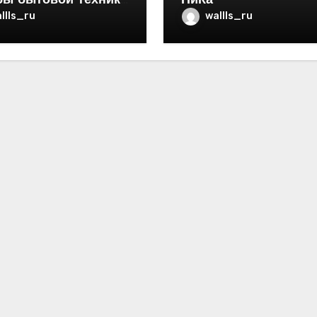
бы бытовой техники
НиКа
ртире
llls_ru
wallls_ru