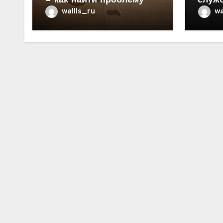
— как найти проблему
служ
в ква
wallls_ru
wa