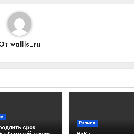
От
wallls_ru
ое
Разное
родлить срок