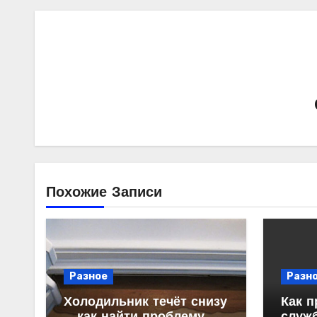
Похожие Записи
Разное
Разн
Холодильник течёт снизу
Как п