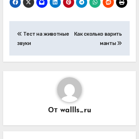
Навигация
Тест на животные
Как сколько варить
по
звуки
манты
записям
От
wallls_ru