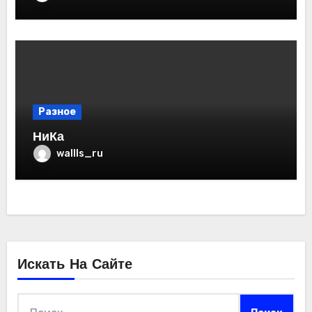
Разное
НиКа
wallls_ru
Искать На Сайте
Найти: