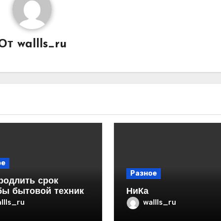
От
wallls_ru
ое
Разное
родлить срок
бы бытовой техники
НиКа
ртире
llls_ru
wallls_ru