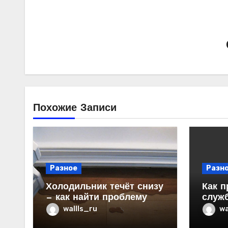
Похожие Записи
Разное
Разн
Холодильник течёт снизу
Как п
— как найти проблему
служ
в ква
wallls_ru
wa