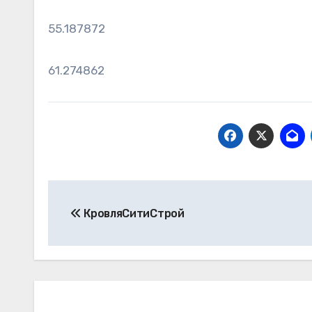
55.187872
61.274862
Навигация
КровляСитиСтрой
по
записям