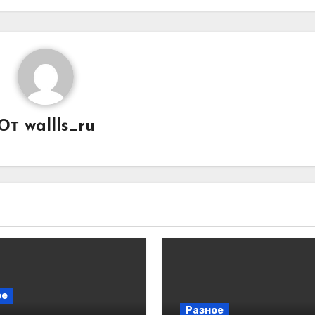
От
wallls_ru
ое
Разное