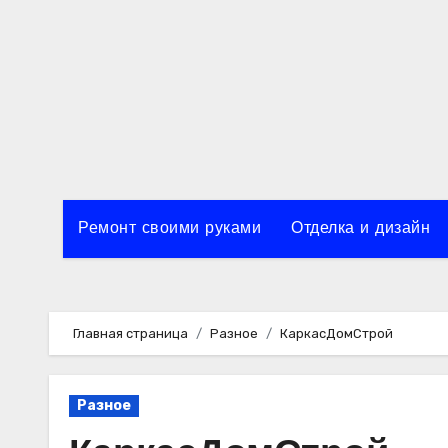
Перейти
к
содержимому
Ремонт своими руками
Отделка и дизайн
Главная страница
Разное
КаркасДомСтрой
Разное