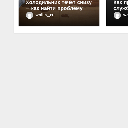
Холодильник течёт снизу
Как п
— как найти проблему
служ
в ква
wallls_ru
wa