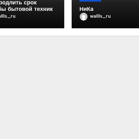
родлить срок
бы бытовой техники
НиКа
ртире
llls_ru
wallls_ru