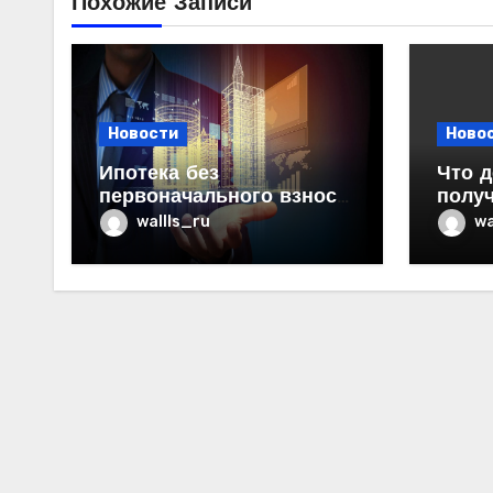
Похожие Записи
Новости
Ново
Ипотека без
Что д
первоначального взноса:
получ
возможности, риски и
МРТ 
wallls_ru
wa
практические
рекомендации<