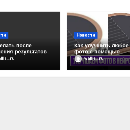
сти
Новости
елать после
Как улучшить любое
ения результатов
фото с помощью
или СКТ
нейросети: практиче
llls_ru
wallls_ru
гид для фотографов
любителей