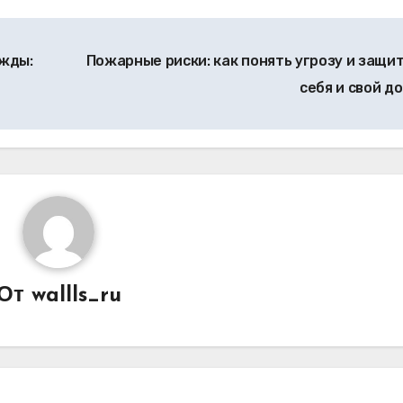
жды:
Пожарные риски: как понять угрозу и защи
себя и свой д
От
wallls_ru