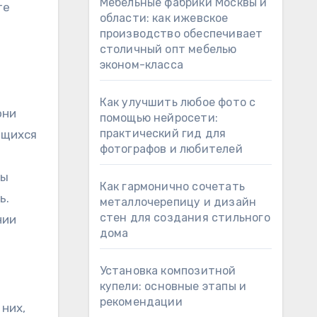
Мебельные фабрики Москвы и
те
области: как ижевское
производство обеспечивает
столичный опт мебелью
эконом-класса
Как улучшить любое фото с
они
помощью нейросети:
практический гид для
ющихся
фотографов и любителей
Вы
Как гармонично сочетать
ь.
металлочерепицу и дизайн
стен для создания стильного
нии
дома
Установка композитной
купели: основные этапы и
рекомендации
них,