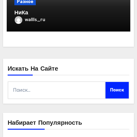
Разное
НиКа
wallls_ru
Искать На Сайте
Найти:
Набирает Популярность