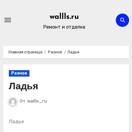
Перейти
к
wallls.ru
содержимому
Ремонт и отделка
Главная страница
Разное
Ладья
Разное
Ладья
От
wallls_ru
Ладья