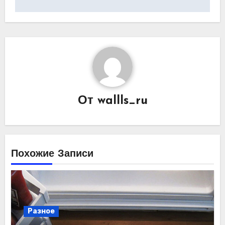
по
записям
От
wallls_ru
Похожие Записи
Разное