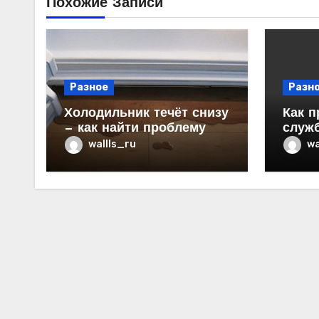
Похожие Записи
Разное
Разн
Холодильник течёт снизу
Как п
— как найти проблему
служ
в ква
wallls_ru
wa