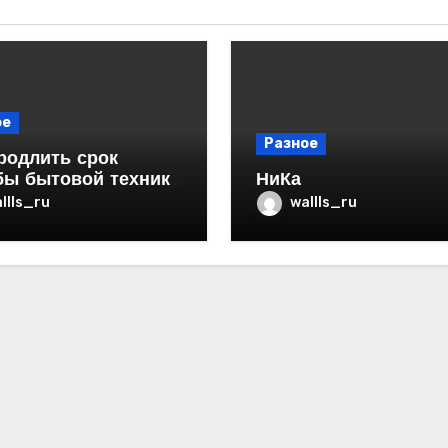
ое
Разное
родлить срок
бы бытовой техники
НиКа
ртире
llls_ru
wallls_ru