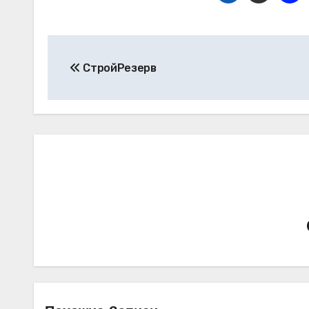
Навигация
СтройРезерв
по
записям