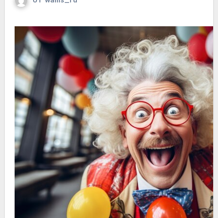
От
wallls_ru