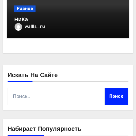
Разное
НиКа
wallls_ru
Искать На Сайте
Найти:
Набирает Популярность