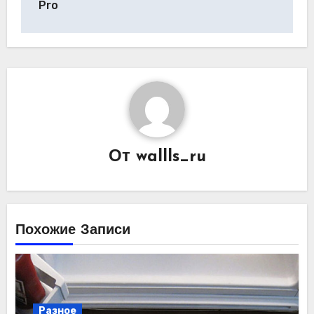
записям
Pro
От
wallls_ru
Похожие Записи
Разное