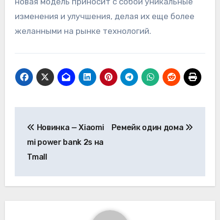
новая модель приносит с собой уникальные
изменения и улучшения, делая их еще более
желанными на рынке технологий.
Навигация
Новинка — Xiaomi
Ремейк один дома
по
mi power bank 2s на
записям
Tmall