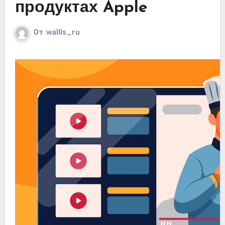
продуктах Apple
От
wallls_ru