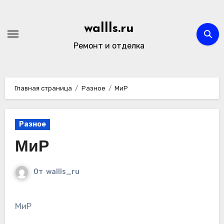
Перейти
к
wallls.ru
содержимому
Ремонт и отделка
Главная страница
Разное
МиР
Разное
МиР
От
wallls_ru
МиР