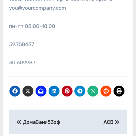
you@yourcompany.com
пн-пт 08:00–18:00
59.758437
30.609987
Навигация
ДомаБани53рф
АСВ
по