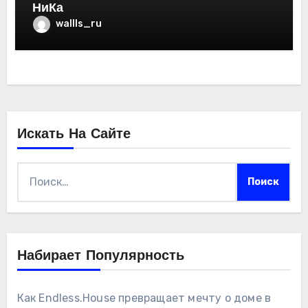
НиКа
wallls_ru
Искать На Сайте
Найти:
Набирает Популярность
Как Endless.House превращает мечту о доме в