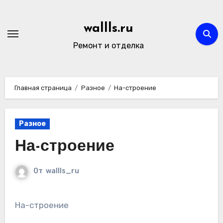
Перейти
к
wallls.ru
содержимому
Ремонт и отделка
Главная страница
Разное
На-строение
Разное
На-строение
От
wallls_ru
На-строение