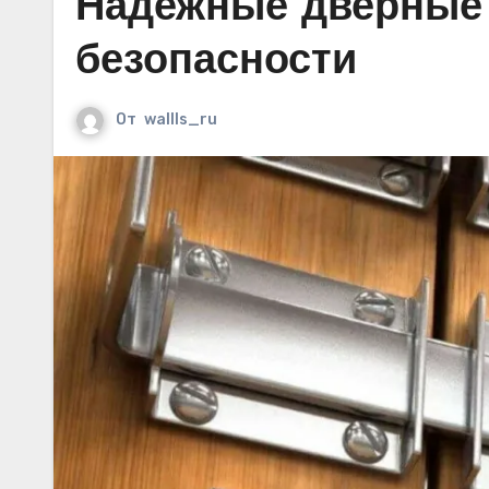
Надежные дверные з
безопасности
От
wallls_ru