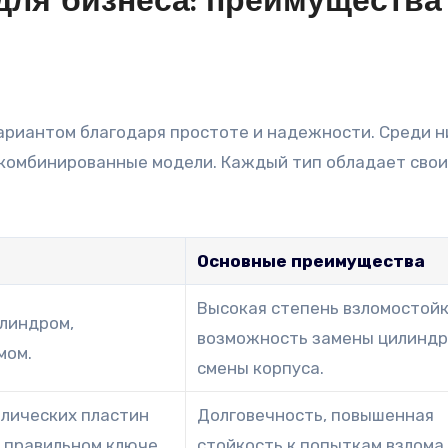
для бизнеса: преимущества
ариантом благодаря простоте и надежности. Среди н
 комбинированные модели. Каждый тип обладает сво
Основные преимущества
Высокая степень взломостойк
илиндром,
возможность замены цилиндр
мом.
смены корпуса.
ллических пластин
Долговечность, повышенная
и правильном ключе
стойкость к попыткам взлома