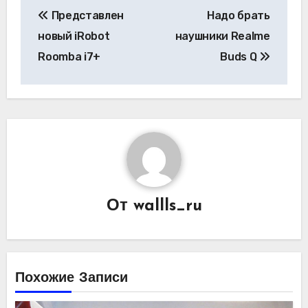
Навигация
Представлен
Надо брать
по
новый iRobot
наушники Realme
записям
Roomba i7+
Buds Q
От
wallls_ru
Похожие Записи