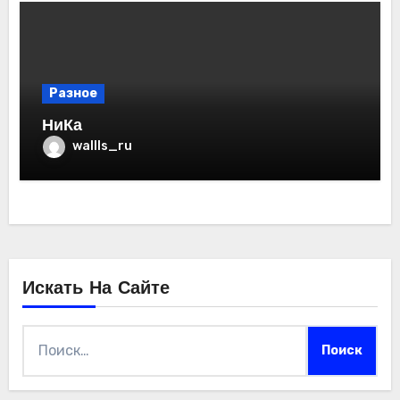
Разное
НиКа
wallls_ru
Искать На Сайте
Найти: