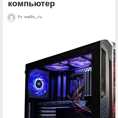
компьютер
От
wallls_ru