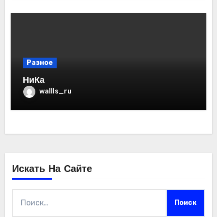
Разное
НиКа
wallls_ru
Искать На Сайте
Найти: