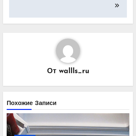
по
записям
От
wallls_ru
Похожие Записи