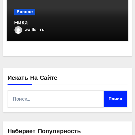
Разное
НиКа
wallls_ru
Искать На Сайте
Найти:
Набирает Популярность