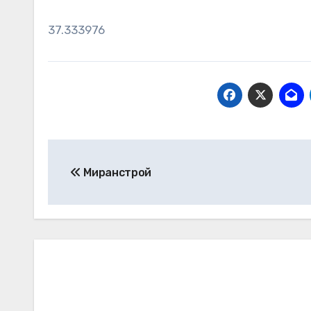
37.333976
Навигация
Миранстрой
по
записям