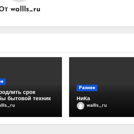
От
wallls_ru
ое
Разное
родлить срок
бы бытовой техники
НиКа
ртире
llls_ru
wallls_ru