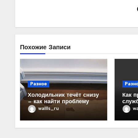
Похожие Записи
Разное
Разн
Холодильник течёт снизу
Как п
— как найти проблему
служ
в ква
wallls_ru
wa