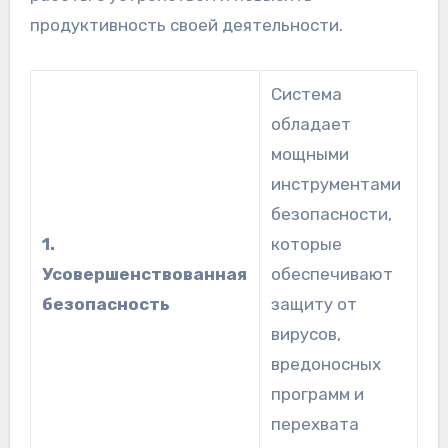
продуктивность своей деятельности.
Система
обладает
мощными
инструментами
безопасности,
1.
которые
Усовершенствованная
обеспечивают
безопасность
защиту от
вирусов,
вредоносных
программ и
перехвата