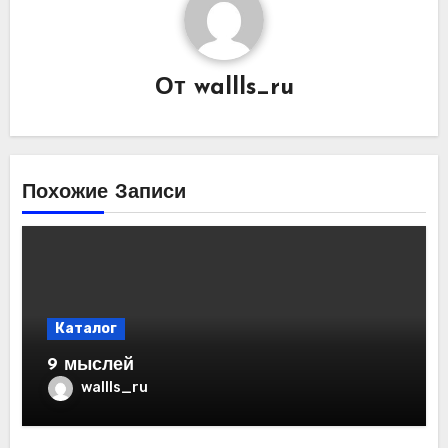
От
wallls_ru
Похожие Записи
Каталог
9 мыслей
wallls_ru