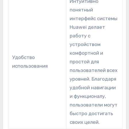
Интуитивно
понятный
интерфейс системы
Huawei делает
работу с
устройством
комфортной и
Удобство
простой для
использования
пользователей всех
уровней. Благодаря
удобной навигации
и функционалу,
пользователи могут
быстро достигать
своих целей.