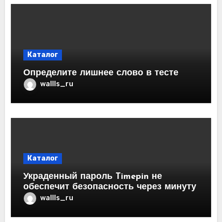
Каталог
Определите лишнее слово в тесте
wallls_ru
Каталог
Украденный пароль Timepin не
обеспечит безопасность через минуту
wallls_ru