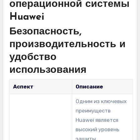
операционной системы
Huawei
Безопасность,
производительность и
удобство
использования
Аспект
Описание
Одним из ключевых
преимуществ
Huawei является
высокий уровень
защиты