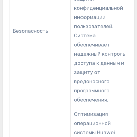
конфиденциальной
информации
пользователей.
Безопасность
Система
обеспечивает
надежный контроль
доступа к данным и
защиту от
вредоносного
программного
обеспечения.
Оптимизация
операционной
системы Huawei