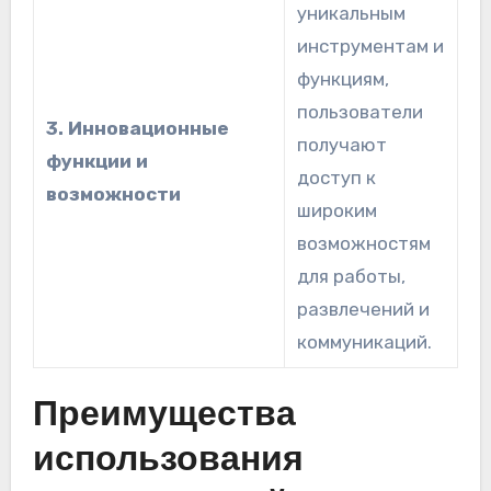
уникальным
инструментам и
функциям,
пользователи
3. Инновационные
получают
функции и
доступ к
возможности
широким
возможностям
для работы,
развлечений и
коммуникаций.
Преимущества
использования