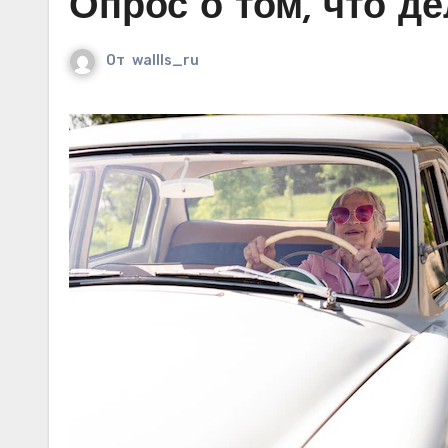
Опрос о том, что де
От
wallls_ru