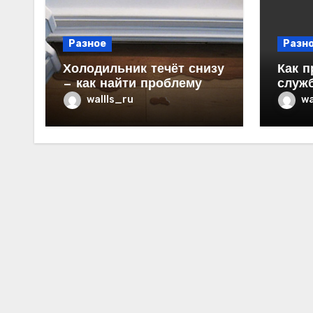
Разное
Разн
Холодильник течёт снизу
Как п
— как найти проблему
служ
в ква
wallls_ru
wa