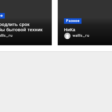
ое
Разное
родлить срок
бы бытовой техники
НиКа
ртире
llls_ru
wallls_ru