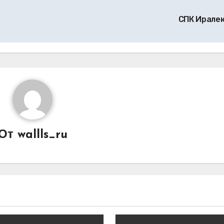
СПК Ирале
От
wallls_ru