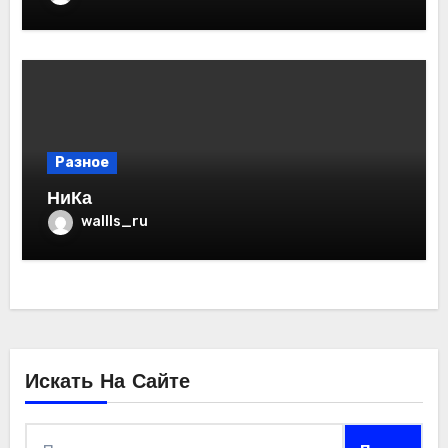
Разное
НиКа
wallls_ru
Искать На Сайте
Найти: