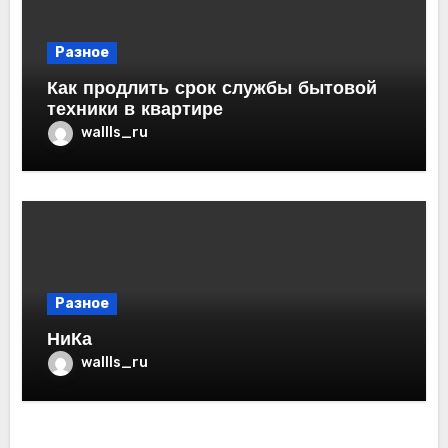
Разное
Как продлить срок службы бытовой
техники в квартире
wallls_ru
Разное
НиКа
wallls_ru