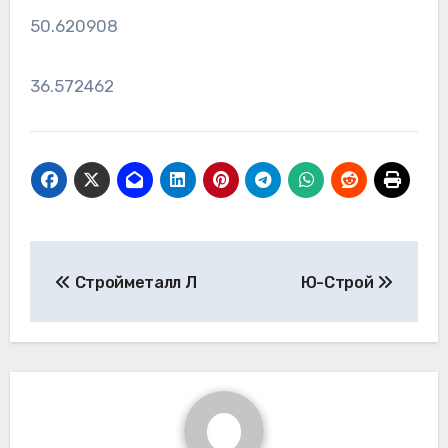
50.620908
36.572462
Навигация
Стройметалл Л
Ю-Строй
по
записям